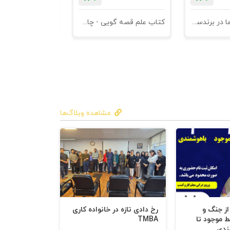
کتاب کهن الگوها در برندسازی - ابزاری برای خلاقها و استراتژیست ها
کتاب علم قصه گویی - چاپ سوم
کتاب هنر متقاعد
مشاهده وبلاگ‌ها
 از جنگ و
رخ دادی تازه در خانواده کاری
ط موجود تا
TMBA
ندی