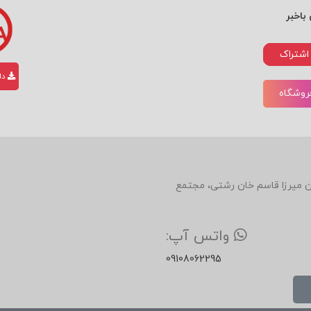
باخبر
اشتراک
دان
فروشگاه
دین، روبروی رستوران میرزا قاسم خان رشتی، مجتمع
واتس آپ:
09108062295