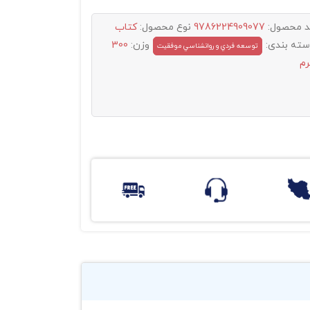
د محصول:
9786224909077
نوع محصول:
کتاب
سته بندی:
وزن:
300
توسعه فردي و روانشناسي موفقيت
رم