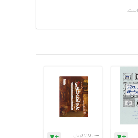
 است.
1,184,000
تومان
780,000
تومان