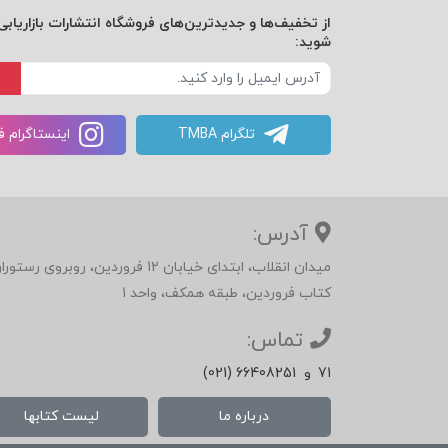
از تخفیف‌ها و جدیدترین‌های فروشگاه انتشارات بازاریابی 
شوید:
تلگرام TMBA
اینستاگرام 
آدرس:
میدان انقلاب، ابتدای خیابان 12 فرور
کتاب فروردین، طبقه همکف، واحد 1
تماس:
71
و
(021) 66408251
درباره ما
لیست کتابها