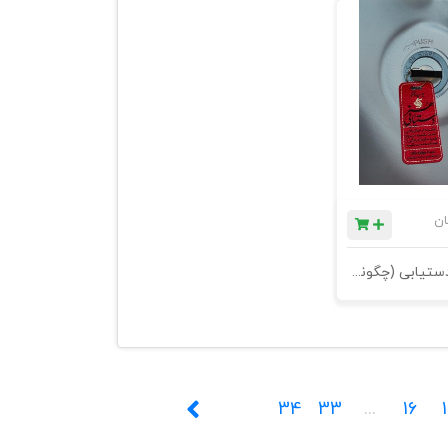
ان
کتاب هنر دستیابی (چگونه از خیال بافی دست بکشید، شروع کنید و فرمان زندگی را خودتان به دست بگیرید.) - چاپ ششم
34
33
...
16