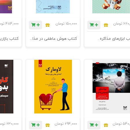
620,
تومان
150,000
تومان
484,000
توم
ب ابزارهای مذاکره .
کتاب هوش عاطفی در مذاکره - چاپ دوم - راز برای برقراری روابط شگفت‌انگیز، کسب موفقیت شغلی، و کنترل احساسات
540,
تومان
294,000
تومان
230,000
توم