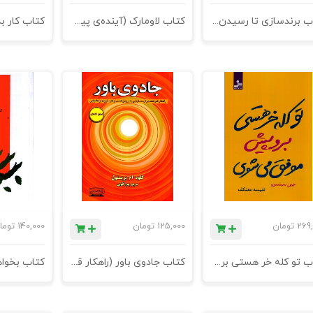
کتاب برندسازی تا رسیدن به اوج (کارآفرینان هوشمند چگونه یک ایده‎‌ی کوچک را به یک برند بزرگ تبدیل می‌کنند؟) - چاپ چهارم
کتاب لاومارک (آینده‌ی پیش روی برندها) - چاپ دوم2
269,
تومان
125,000
تومان
140,000
توما
کتاب تو کله خر هستی برو پیش موفق می‌شوی - چاپ هفتم
کتاب جادوی باور (راهکار قدرتمند برای دستیابی به رونق کسب و کار، ثروت و کامیابی) - چاپ پنجم