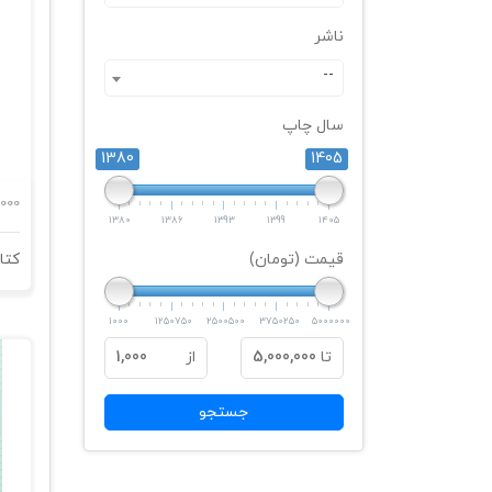
ناشر
--
سال چاپ
1380
1405
000
1380
1386
1393
1399
1405
قیمت (تومان)
1000
1250750
2500500
3750250
5000000
تا
5,000,000
از
1,000
جستجو