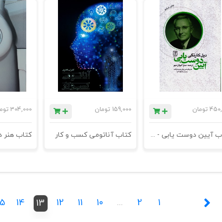
450,
تومان
159,000
تومان
304,000
توم
کتاب آیین دوست یابی - چگونه می‌توان دوست یافت و در مردم نفوذ کرد)- چاپ هشتم
کتاب آناتومی کسب و کار
15
14
12
11
10
...
2
1
13