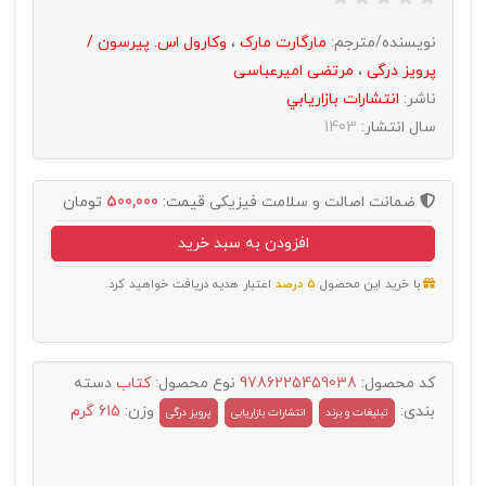
نویسنده/مترجم:
مارگارت مارک
،
وکارول اس. پیرسون /
پرویز درگی
،
مرتضی امیرعباسی
ناشر:
انتشارات بازاريابي
سال انتشار:
1403
ضمانت اصالت و سلامت فیزیکی
قیمت:
500,000
تومان
افزودن به سبد خرید
با خرید این محصول
5 درصد
اعتبار هدیه دریافت خواهید کرد.
کد محصول:
9786225459038
نوع محصول:
کتاب
دسته
بندی:
وزن:
615 گرم
تبليغات و برند
انتشارات بازاریابی
پرویز درگی