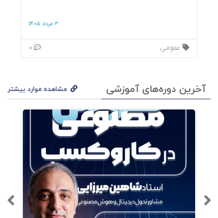
فصل سیزدهم: حامی
3 مرداد 1405
فصل چهاردهم: خالق
عمومی
0
فصل پانزدهم: حاکم
بخش ششم: یافتن. شمال حقیقی - جایگاه یابی
آخرین دوره‌های آموزشی
مشاهده موارد بیشتر
یک برند کهن الگویی
فصل شانزدهم: کنگر فرنگی - کشف معنای
کهن الگویی برند شما
فصل هفدهم: داستان سرایی برند
فصل هجدهم: مورد مارچ آو دایمز -
درسهایی در دالان ورودی