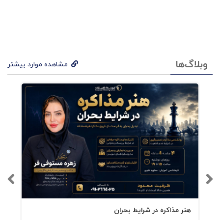
فصل هفتم: قهرمان
فصل هشتم: عاصی
وبلاگ‌ها
فصل نهم: جادوگر
مشاهده موارد بیشتر
بخش چهارم: هیچ مرد یا) (زنی) جزیره نیست -
آدم همه پسند ،عاشق دلقک
فصل دهم: آدم همه پسند
فصل یازدهم: عاشق
فصل دوازدهم: دلقک
بخش پنجم: سر و شکل دادن به جهان - حامی خالق
هنر مذاکره در شرایط بحران
حاكم