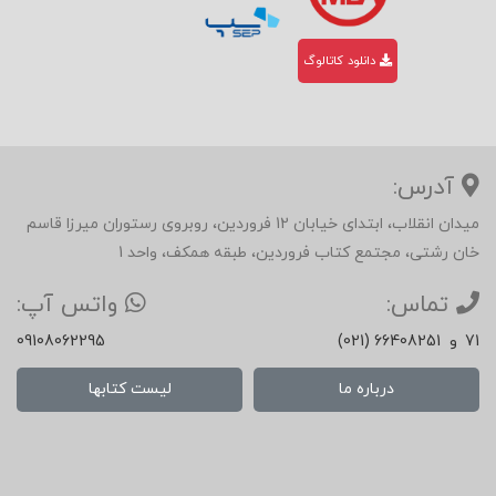
دانلود کاتالوگ
آدرس:
میدان انقلاب، ابتدای خیابان 12 فروردین، روبروی رستوران میرزا قاسم
خان رشتی، مجتمع کتاب فروردین، طبقه همکف، واحد 1
تماس:
واتس آپ:
71
و
(021) 66408251
09108062295
درباره ما
لیست کتابها