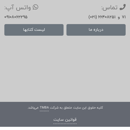
تماس:
واتس آپ:
71
و
(021) 66408251
09108062295
درباره ما
لیست کتابها
کلیه حقوق این سایت متعلق به شرکت
TMBA
می‌باشد.
قوانین سایت