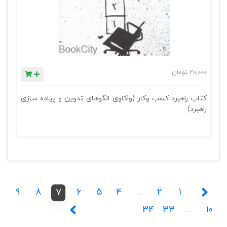
20,000
تومان
کتاب راهبرد کسب وکار (واکاوی الگوهای تدوین و پیاده سازی
راهبرد)
9
8
6
5
4
...
2
1
7
34
33
...
10