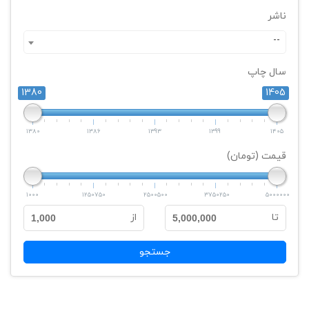
ناشر
--
سال چاپ
1380
1405
1380
1386
1393
1399
1405
قیمت (تومان)
1000
1250750
2500500
3750250
5000000
تا
از
1,000
5,000,000
جستجو