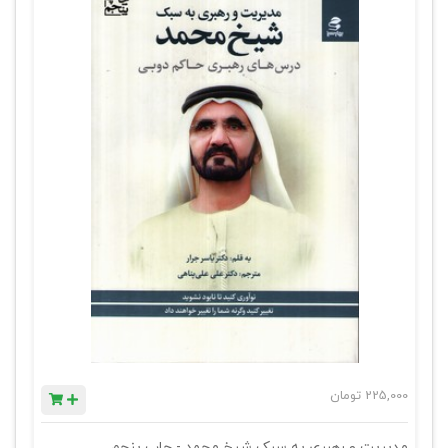
225,000
تومان
مدیریت و رهبری به سبک شیخ محمد - چاپ پنجم