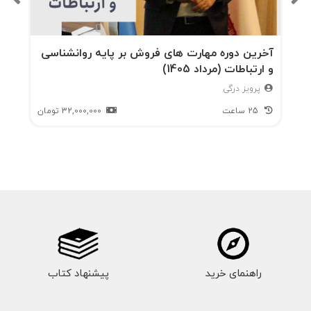
مشاوره با اصالت 130 مشاوره به‌عنوان پیشه‌ای علمی
و معنوی 131 نقشه‌برداری از روان سازمان 132
آخرین دوره مهارت های فروش بر پایه روانشناسی
و ارتباطات (مرداد 1405)
یادداشتها و ارجاعات 132 فصل نهم 134 تحول
پرویز درگی
هرمسی: درون‌نگری برای رستگاری سازمان 134
25 ساعت
32,000,000
تومان
گوناگونی و روان سازمان 136 آیا نظریهی "کوانتومی"
سازمان وجود دارد؟ 139 یادداشتها و ارجاعات 141
بخش دوم 142 کتابچه‌ی تمرین 142 نقشه‌برداری از
روان سازمان 142 تکلیف ۱ در آنجا چه خبر است؟
142 تکلیف 1: گام اول 142 شناسایی سایه‌ی سازمان
142 تکلیف ۱: گام دوم 145 شخصیت بخشیدن به
کهن‌الگوی سازمان 145 تکلیف ۱: گام سوم 147
راهنمای خرید
پیشنهاد کتاب
تکلیف ۲: دامها یا کاستی‌ها 149 ناحیهی ۲: مشکلات