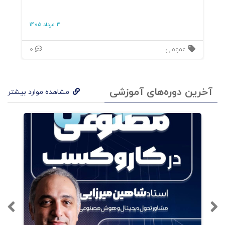
نقشه‌برداری از روان سازمان 74 یادداشتها و
3 مرداد 1405
ارجاعات 74 فصل پنجم 77 روان‌پویشیهای سازمانی:
مسیرها 77 تمامیت‌یابی : سازمان را به خاطر بیاور،
عمومی
0
ناخودآگاه را خودآگاه کن 77 مسیرهای رسیدن به
تمامیت 78 مشارکت دادن کهن‌الگوی سازمان 86
آخرین دوره‌های آموزشی
مشاهده موارد بیشتر
فرایندهای بازتر 88 هزینه و فایده‌ی حرکت به سوی
تمامیت 90 نقشه‌برداری از روان سازمان 92
یادداشتها و ارجاعات 92 فصل ششم 94 به دنیای
واقعی وارد می‌شویم 94 کالج داگلاس 94 کلیسای
انجمنی سنترال اونیو 97 کالج منطقه‌ای آلبرتا 99
فرایند تمامیت‌یابی 102 جایی برای بچه‌های خاص 102
فرایند تمامیت‌یابی 104 ادغام دو سازمان خدماتِ