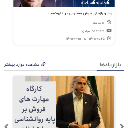
خانواده 105 فرایند تمامیت‌یابی 106 گروه صنایع
دفاعی (دی‌آی‌جی) 108 نقشه‌برداری از روان سازمان
رمز و رازهای هوش مصنوعی در کاروکسب
110 یادداشتها و ارجاعات 110 فصل هفتم 111
16 ساعت
7,000,000
تومان
تمامیت‌یابی: راهبریِ روان سازمانی 111 رهبری،
1405-05-25
تا
1405-06-15
پیشه‌ای معنوی 111 آگاهی‌آفرینی در مرکز آگاهی
سازمان 114 شکوفایی ظرفیت معنوی سازمان 116
بازاریادها
دایره‌ی جادویی 118 رهبر در قامت قصهگو 119 گشودن
مشاهده موارد بیشتر
سازمان به روی عملکرد متعالی 121 رهبری و آگاهی
123 نقشه‌برداری از روان سازمان 124 یادداشتها و
ارجاعات 124 فصل هشتم 125 بازیابی تمامیت:
مشاوره‌ای بر روان سازمان 125 مسأله‌ی آمادگی 125
الگوی مشارکت 126 چهار نقش کلیدی مشاور و کوچ
برند 127 عشق، کاغذ تورنسل فرایند مشاوره 130