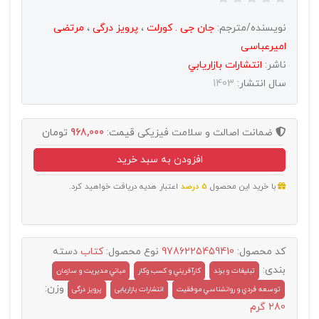
نویسنده/مترجم:
جان جی . کورلت
،
پرویز درگی
،
مرتضی
امیرعباسی
ناشر:
انتشارات بازاريابي
سال انتشار:
1403
ضمانت اصالت و سلامت فیزیکی
قیمت:
968,000
تومان
افزودن به سبد خرید
با خرید این محصول
5 درصد
اعتبار هدیه دریافت خواهید کرد.
کد محصول:
9786225459410
نوع محصول:
کتاب
دسته
بندی:
تبليغات و برند
کارآفريني و کسب وکار
مباني مديريت و سازمان
وزن:
توسعه فردي و روانشناسي موفقيت
انتشارات بازاریابی
پرویز درگی
280 گرم