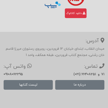
169 ترسیم روان شما 169 شناسایی سایه‌ی شما 169
دانلود کاتالوگ
شناسایی عقدههای شما در قالب مثبت و …
آدرس:
میدان انقلاب، ابتدای خیابان 12 فروردین، روبروی رستوران میرزا قاسم
خان رشتی، مجتمع کتاب فروردین، طبقه همکف، واحد 1
تماس:
واتس آپ:
71
و
(021) 66408251
09108062295
درباره ما
لیست کتابها