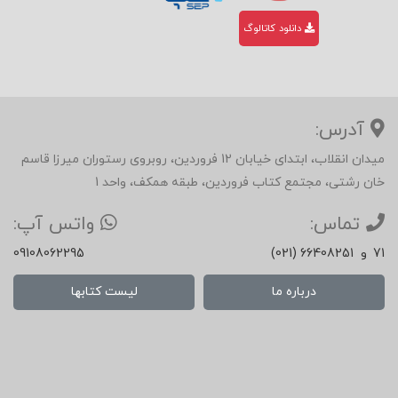
دانلود کاتالوگ
آدرس:
میدان انقلاب، ابتدای خیابان 12 فروردین، روبروی رستوران میرزا قاسم
خان رشتی، مجتمع کتاب فروردین، طبقه همکف، واحد 1
تماس:
واتس آپ:
71
و
(021) 66408251
09108062295
درباره ما
لیست کتابها