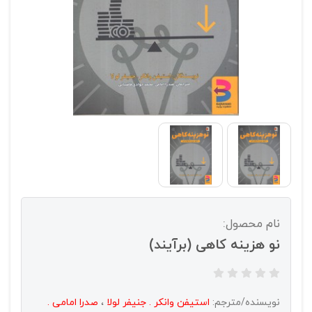
نام محصول:
نو هزینه کاهی (برآیند)
نویسنده/مترجم:
استیفن وانکر . جنیفر لولا
،
صدرا امامی .