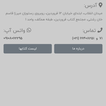
آدرس:
میدان انقلاب، ابتدای خیابان 12 فروردین، روبروی رستوران میرزا قاسم
خان رشتی، مجتمع کتاب فروردین، طبقه همکف، واحد 1
تماس:
واتس آپ:
71
و
(021) 66408251
09108062295
درباره ما
لیست کتابها