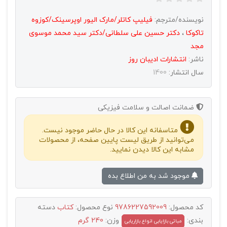
نویسنده/مترجم:
فیلیپ کاتلر/مارک الیور اوپرسینک/کوزوه
تاکوکا
،
دکتر حسین علی سلطانی/دکتر سید محمد موسوی
مجد
ناشر:
انتشارات اديبان روز
سال انتشار:
1400
ضمانت اصالت و سلامت فیزیکی
متاسفانه این کالا در حال حاضر موجود نیست.
می‌توانید از طریق لیست پایین صفحه، از محصولات
مشابه این کالا دیدن نمایید.
موجود شد به من اطلاع بده
کد محصول:
9786227592009
نوع محصول:
کتاب
دسته
بندی:
وزن:
240 گرم
مباتی بازایابی انواع بازاریابی