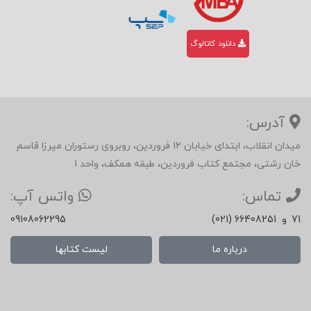
دانلود کاتالوگ
آدرس:
میدان انقلاب، ابتدای خیابان 12 فروردین، روبروی رستوران میرزا قاسم
خان رشتی، مجتمع کتاب فروردین، طبقه همکف، واحد 1
تماس:
واتس آپ:
71
و
(021) 66408251
09108062295
درباره ما
لیست کتابها