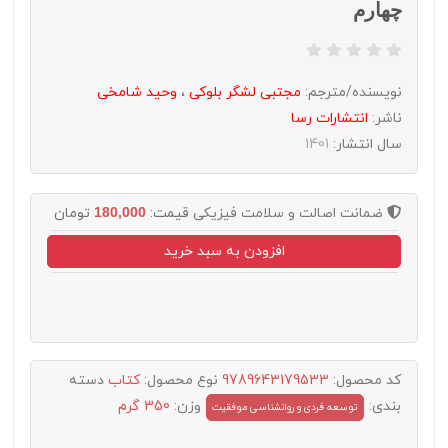
چهارم
نویسنده/مترجم:
مجتبی لشگر بلوکی
،
وحید شامخی
ناشر:
انتشارات رسا
سال انتشار:
1401
ضمانت اصالت و سلامت فیزیکی
قیمت:
180,000
تومان
افزودن به سبد خرید
کد محصول:
9789643179533
نوع محصول:
کتاب
دسته
بندی:
وزن:
350 گرم
توسعه فردی و روانشناسی موفقیت