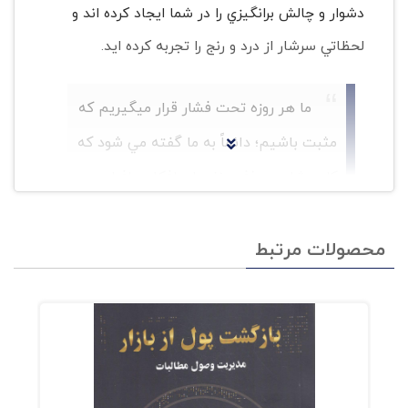
دشوار و چالش برانگيزي را در شما ايجاد کرده اند و
لحظاتي سرشار از درد و رنج را تجربه کرده ايد.
ما هر روزه تحت فشار قرار ميگيريم که
مثبت باشيم؛ دائماً به ما گفته مي شود که
کليد شادي حذف منفيها - افکار و افراد
منفي- است. حتي زماني که با بيماري
،فقدان جدايي و ساير چالش ها مواجه
محصولات مرتبط
ميشويم فضاي کمي براي صحبت دربار?
احساسات واقعيمان و پردازش آن ها وجود
دارد.