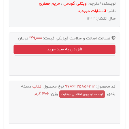
نویسنده/مترجم:
ويتني گودمن
،
مريم جعفري
ناشر:
انتشارات هورمزد
سال انتشار:
1402
ضمانت اصالت و سلامت فیزیکی
قیمت:
149,000
تومان
افزودن به سبد خرید
کد محصول:
9786225850316
نوع محصول:
کتاب
دسته
بندی:
وزن:
306 گرم
توسعه فردي و روانشناسي موفقيت