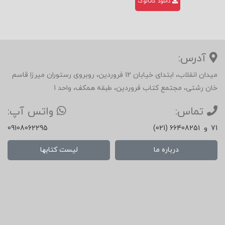
دانلود کاتالوگ
آدرس:
میدان انقلاب، ابتدای خیابان 12 فروردین، روبروی رستوران میرزا قاسم
خان رشتی، مجتمع کتاب فروردین، طبقه همکف، واحد 1
تماس:
واتس آپ:
71
و
(021) 66408251
09108062295
درباره ما
لیست کتابها