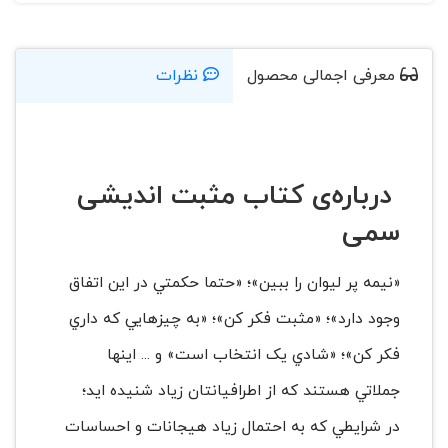
معرفی اجمالی محصول
نظرات
درباره‌ی کتاب مثبت اندیشی
سمی
«نيمه پر ليوان را ببين»؛ «حتما حکمتي در اين اتفاق
وجود دارد»؛ «مثبت فکر کن»؛ «به چيزهايي که داري
فکر کن»؛ «شادي يک انتخاب است» و ... اينها
جملاتي هستند که از اطرافيانتان زياد شنيده ايد؛
در شرايطي که به احتمال زياد هيجانات و احساسات