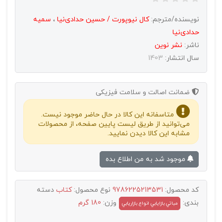
نویسنده/مترجم:
کال نیوپورت / حسین حدادی‌نیا
،
سمیه
حدادی‌نیا
ناشر:
نشر نوين
سال انتشار:
1403
ضمانت اصالت و سلامت فیزیکی
متاسفانه این کالا در حال حاضر موجود نیست.
می‌توانید از طریق لیست پایین صفحه، از محصولات
مشابه این کالا دیدن نمایید.
موجود شد به من اطلاع بده
کد محصول:
9786225213531
نوع محصول:
کتاب
دسته
بندی:
وزن:
180 گرم
مباتي بازايابي انواع بازاريابي