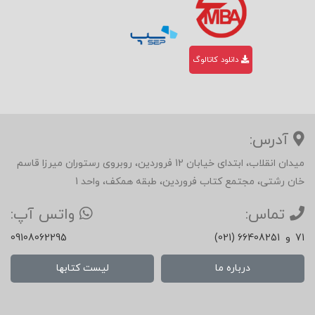
دانلود کاتالوگ
آدرس:
میدان انقلاب، ابتدای خیابان 12 فروردین، روبروی رستوران میرزا قاسم
خان رشتی، مجتمع کتاب فروردین، طبقه همکف، واحد 1
تماس:
واتس آپ:
71
و
(021) 66408251
09108062295
درباره ما
لیست کتابها