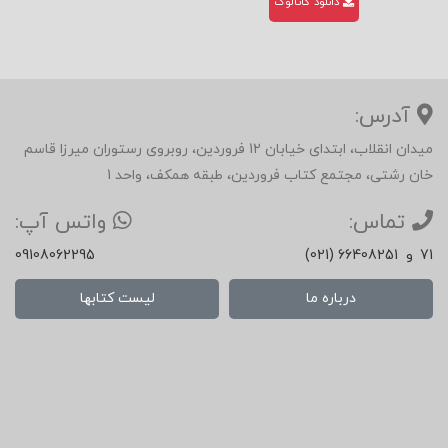
دانلود کاتالوگ
آدرس:
میدان انقلاب، ابتدای خیابان 12 فروردین، روبروی رستوران میرزا قاسم
خان رشتی، مجتمع کتاب فروردین، طبقه همکف، واحد 1
تماس:
واتس آپ:
71
و
(021) 66408251
09108062295
درباره ما
لیست کتابها