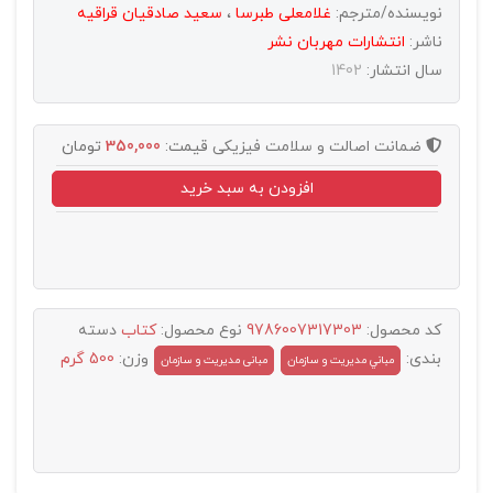
نویسنده/مترجم:
غلامعلی طبرسا
،
سعید صادقیان قراقیه
ناشر:
انتشارات مهربان نشر
سال انتشار:
1402
ضمانت اصالت و سلامت فیزیکی
قیمت:
350,000
تومان
افزودن به سبد خرید
کد محصول:
9786007317303
نوع محصول:
کتاب
دسته
بندی:
وزن:
500 گرم
مباني مديريت و سازمان
مبانی مدیریت و سازمان