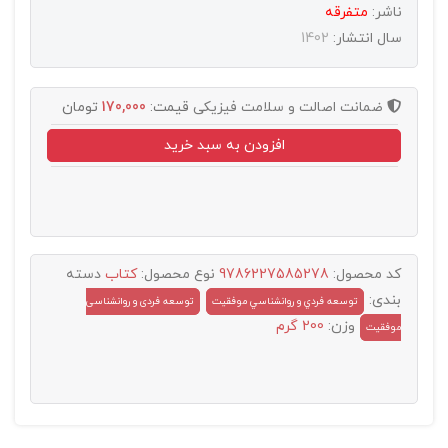
ناشر:
متفرقه
سال انتشار:
1402
ضمانت اصالت و سلامت فیزیکی
قیمت:
170,000
تومان
افزودن به سبد خرید
کد محصول:
9786227585278
نوع محصول:
کتاب
دسته
بندی:
توسعه فردي و روانشناسي موفقيت
توسعه فردی و روانشناسی
وزن:
200 گرم
موفقیت