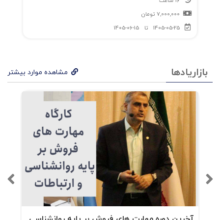
16 ساعت
7,000,000
تومان
هنر بی‌فایده است، من هم همین‌طور
1405-05-25
تا
1405-06-15
من خیلی کند فکر می‌کنم کج کردن آینه (انگیزه
آسیب‌پذیر است)
بازاریادها
مشاهده موارد بیشتر
ترک عادتی که دوستش داری
پایان این بازی چگونه خواهد بود؟
اجتماعیِ انفرادی بیرون آمدن از حال بد روح
یبخش 3: دست‌به‌کار شو
محدودیت سرعت وجود ندارد
آخرین دوره مهارت های فروش بر پایه روانشناسی