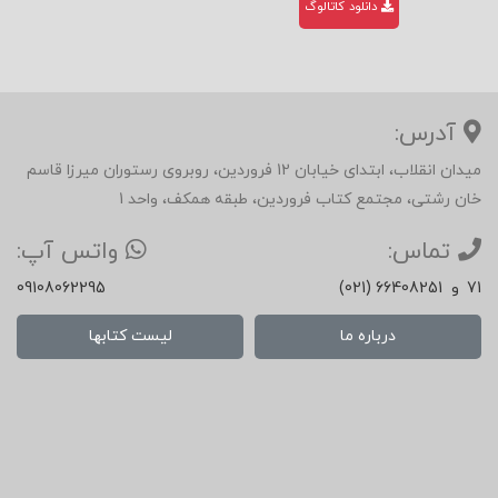
دانلود کاتالوگ
آدرس:
میدان انقلاب، ابتدای خیابان 12 فروردین، روبروی رستوران میرزا قاسم
خان رشتی، مجتمع کتاب فروردین، طبقه همکف، واحد 1
تماس:
واتس آپ:
71
و
(021) 66408251
09108062295
درباره ما
لیست کتابها