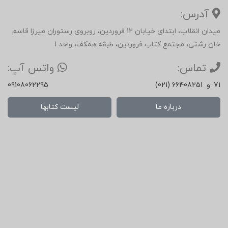
آدرس:
میدان انقلاب، ابتدای خیابان 12 فروردین، روبروی رستوران میرزا قاسم
خان رشتی، مجتمع کتاب فروردین، طبقه همکف، واحد 1
تماس:
واتس آپ:
71
و
(021) 66408251
09108062295
درباره ما
لیست کتابها