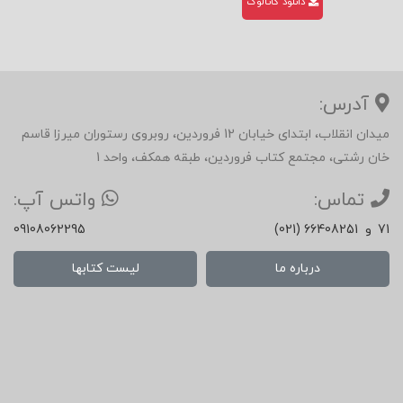
دانلود کاتالوگ
آدرس:
میدان انقلاب، ابتدای خیابان 12 فروردین، روبروی رستوران میرزا قاسم
خان رشتی، مجتمع کتاب فروردین، طبقه همکف، واحد 1
تماس:
واتس آپ:
71
و
(021) 66408251
09108062295
درباره ما
لیست کتابها