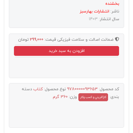
بخشنده
ناشر:
انتشارات بهارسبز
سال انتشار:
1403
ضمانت اصالت و سلامت فیزیکی
قیمت:
299,000
تومان
افزودن به سبد خرید
کد محصول:
9780000093653
نوع محصول:
کتاب
دسته
بندی:
وزن:
360 گرم
کارآفريني و کسب وکار