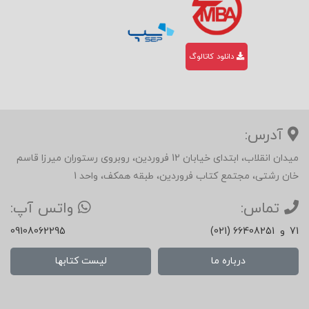
دانلود کاتالوگ
آدرس:
میدان انقلاب، ابتدای خیابان 12 فروردین، روبروی رستوران میرزا قاسم
خان رشتی، مجتمع کتاب فروردین، طبقه همکف، واحد 1
تماس:
واتس آپ:
71
و
(021) 66408251
09108062295
درباره ما
لیست کتابها