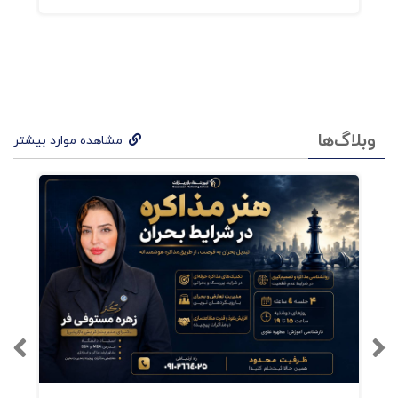
و به
آنها
خدم
ت
رسان
وبلاگ‌ها
مشاهده موارد بیشتر
ی
کنید
،
برند
شما
قوی
تر
خوا