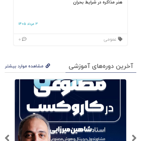
هنر مذاکره در شرایط بحران
هد
شد؛
3 مرداد 1405
به
عمومی
0
وضو
ح
دیده
آخرین دوره‌های آموزشی
مشاهده موارد بیشتر
می
شود
.