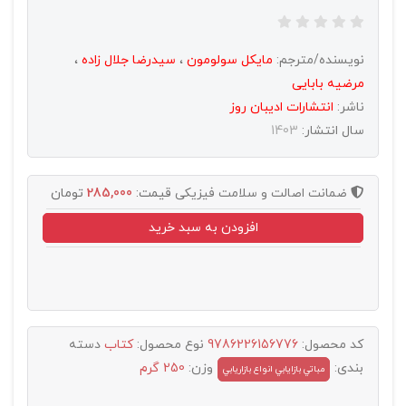
نویسنده/مترجم:
مایکل سولومون
،
سیدرضا جلال زاده
،
مرضیه بابایی
ناشر:
انتشارات اديبان روز
سال انتشار:
1403
ضمانت اصالت و سلامت فیزیکی
قیمت:
285,000
تومان
افزودن به سبد خرید
کد محصول:
9786226156776
نوع محصول:
کتاب
دسته
بندی:
وزن:
250 گرم
مباتي بازايابي انواع بازاريابي