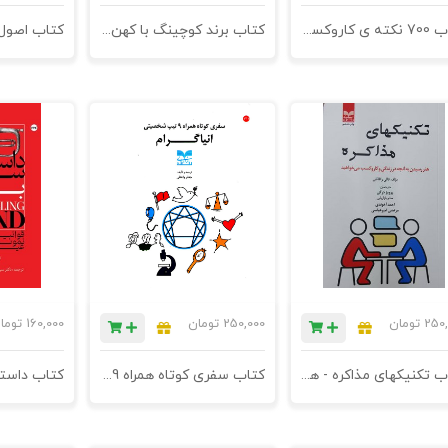
کتاب 700 نکته ی کاروکسب - چاپ پنجم
کتاب برند کوچینگ با کهن الگوها - ویژ مشاوران کارو کسب
250,
تومان
250,000
تومان
160,000
توما
کتاب تکنیکهای مذاکره - هنر رسیدن به آنچه در زندگی و کاروکسب می‌خواهید - چاپ ششم
کتاب سفری کوتاه همراه 9 تیپ شخصیتی انیاگرام
کتاب داستا