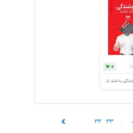
ن
کتاب فروشندگی با متد بازیگری
34
33
...