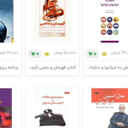
240,
تومان
500,000
تومان
220,000
توم
فروش به شرکتها و سازمانها - چاپ دوم
کتاب قهرمان و عاصی (ایجاد برندهای شگفت‌آور با قدرت کهن‌الگوها) - چاپ سوم