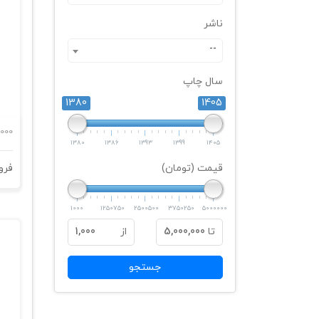
ناشر
--
سال چاپ
1380
1405
000
1380
1386
1393
1399
1405
قیمت (تومان)
1000
1250750
2500500
3750250
5000000
تا
5,000,000
از
1,000
جستجو