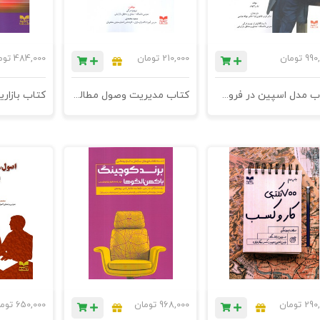
990
تومان
210,000
تومان
484,000
توم
کتاب مدل اسپین در فروش - چاپ دهم
کتاب مدیریت وصول مطالبات و اعتبارسنجی مشتریان - چاپ هفتم
290
تومان
968,000
تومان
650,000
توم