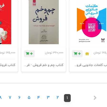
125
تومان
360,000
تومان
125,000
توما
کتاب کلمات جادویی فروش - چاپ پنجم
کتاب چم و خم فروش - فروشنده نیستید، وگرنه مردم خریدارند - چاپ چهاردهم
8
7
6
5
4
3
2
1