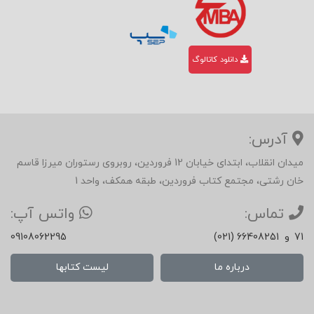
دانلود کاتالوگ
آدرس:
میدان انقلاب، ابتدای خیابان 12 فروردین، روبروی رستوران میرزا قاسم
خان رشتی، مجتمع کتاب فروردین، طبقه همکف، واحد 1
تماس:
واتس آپ:
71
و
(021) 66408251
09108062295
درباره ما
لیست کتابها