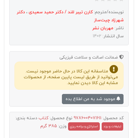
نویسنده/مترجم:
کارن تیبر للند / دکتر حمید سعیدی
،
دکتر
شهرزاد چیت‌ساز
ناشر:
مهربان نشر
سال انتشار:
1402
ضمانت اصالت و سلامت فیزیکی
متاسفانه این کالا در حال حاضر موجود نیست.
می‌توانید از طریق لیست پایین صفحه، از محصولات
مشابه این کالا دیدن نمایید.
موجود شد به من اطلاع بده
کد محصول:
9786004071611
نوع محصول:
کتاب
دسته بندی:
وزن:
385 گرم
تبليغات و برند
استراتژي و برنامه ريزي