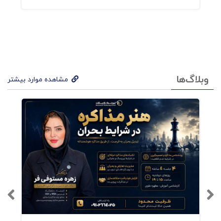
تمامی فعالان حوزه کسب‌وکار اشاره کرد؛ همچنین
واژگان جدید، جذاب و دانش‌افزایی در حوزه برند،
مانند «انرژی برند»، «ردپای دیجیتال برندها»،
«مدیرعامل برندمحور» و «برندسازی تیم‌ها» مورد طرح
وبلاگ‌ها
مشاهده موارد بیشتر
و بررسی قرارگرفته‌ است
فهرست کتاب استراتژی
مسیریابی برند
بخش اول: آماده، هدف، برند