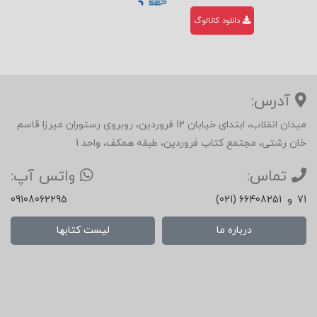
دانلود کاتالوگ
آدرس:
میدان انقلاب، ابتدای خیابان 12 فروردین، روبروی رستوران میرزا قاسم
خان رشتی، مجتمع کتاب فروردین، طبقه همکف، واحد 1
تماس:
واتس آپ:
71
و
(021) 66408251
09108062295
درباره ما
لیست کتابها