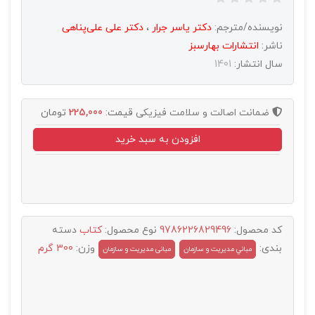
نویسنده/مترجم:
دکتر یاسر جرار
،
دکتر علی علی‌پناهی
ناشر:
انتشارات بهارسبز
سال انتشار:
1401
ضمانت اصالت و سلامت فیزیکی
قیمت:
225,000
تومان
افزودن به سبد خرید
کد محصول:
9786226829496
نوع محصول:
کتاب
دسته
بندی:
وزن:
300 گرم
مباني مديريت و سازمان
مبانی مدیریت و سازمان