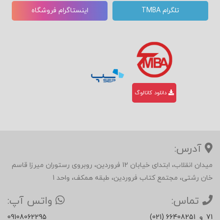
تلگرام TMBA
اینستاگرام فروشگاه
دانلود کاتالوگ
آدرس:
میدان انقلاب، ابتدای خیابان 12 فروردین، روبروی رستوران میرزا قاسم
خان رشتی، مجتمع کتاب فروردین، طبقه همکف، واحد 1
تماس:
واتس آپ:
71
و
(021) 66408251
09108062295