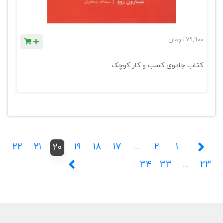
79,900
تومان
کتاب جادوی کسب و کار کوچک
22
21
19
18
17
...
2
1
20
34
33
...
23