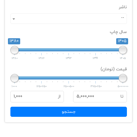
ناشر
--
سال چاپ
1380
1405
1380
1386
1393
1399
1405
قیمت (تومان)
1000
1250750
2500500
3750250
5000000
تا
5,000,000
از
1,000
جستجو