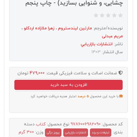
چشایی، و شنوایی بسازید) - چاپ پنجم
نویسنده/مترجم:
مارتین لیندستروم
،
زهرا ملازاده اردکلو
،
مریم عبدلی
ناشر:
انتشارات بازاريابي
سال انتشار:
1403
ضمانت اصالت و سلامت فیزیکی
قیمت:
479,000
تومان
افزودن به سبد خرید
با خرید این محصول
5 درصد
اعتبار هدیه دریافت خواهید کرد.
کد محصول:
9786006982090
نوع محصول:
کتاب
دسته
بندی:
وزن:
300 گرم
تبليغات و برند
انتشارات بازاریابی
پرویز درگی