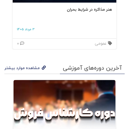
فصل سوم: تمایز برند
هنر مذاکره در شرایط بحران
فصل چهارم: حرکت از برند سازی 2بعدی به سوی برند
3 مرداد 1405
سازی 5 بعدی
عمومی
0
فصل پنجم: تحریک،بهبود و اتصال: خلق یک برند
حسی
آخرین دوره‌های آموزشی
مشاهده موارد بیشتر
فصل ششم: اندازه گیری حواس
فصل هفتم: آیین برند: دررسهایی که باید آموخت
فصل هشتم: برندسازی: دیدگاه کل نگر