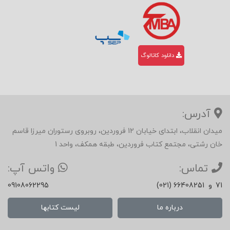
دانلود کاتالوگ
آدرس:
میدان انقلاب، ابتدای خیابان 12 فروردین، روبروی رستوران میرزا قاسم
خان رشتی، مجتمع کتاب فروردین، طبقه همکف، واحد 1
تماس:
واتس آپ:
71
و
(021) 66408251
09108062295
درباره ما
لیست کتابها