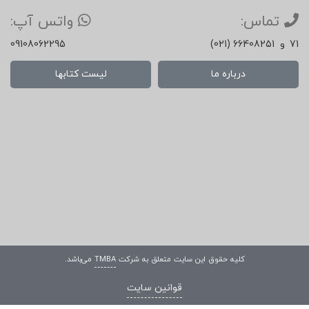
تماس:
واتس آپ:
71
و
(021) 66408251
09108062295
درباره ما
لیست کتابها
کلیه حقوق این سایت متعلق به شرکت
TMBA
می‌باشد.
قوانین سایت