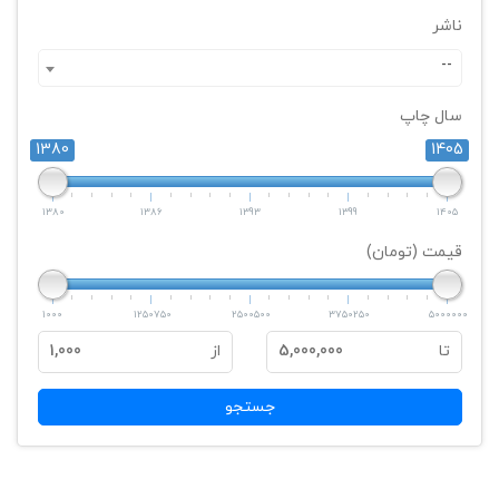
ناشر
--
سال چاپ
1380
1405
1380
1386
1393
1399
1405
قیمت (تومان)
1000
1250750
2500500
3750250
5000000
تا
5,000,000
از
1,000
جستجو