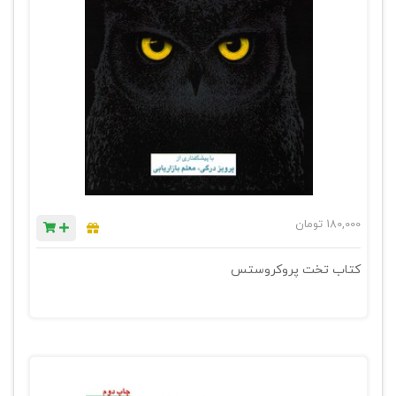
180,000
تومان
کتاب تخت پروکروستس