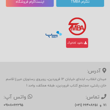
تلگرام TMBA
اینستاگرام فروشگاه
دانلود کاتالوگ
آدرس:
میدان انقلاب، ابتدای خیابان 12 فروردین، روبروی رستوران میرزا قاسم
خان رشتی، مجتمع کتاب فروردین، طبقه همکف، واحد 1
تماس:
واتس آپ:
71
و
(021) 66408251
09108062295