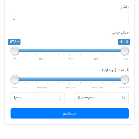
ناشر
--
سال چاپ
1380
1405
1380
1386
1393
1399
1405
قیمت (تومان)
1000
1250750
2500500
3750250
5000000
تا
5,000,000
از
1,000
جستجو