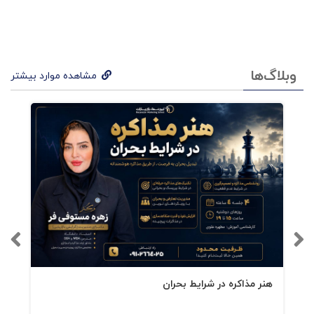
تمام افرادی که قصد دارند با سخنرانی، بیانیه‌های
استراتژیک، کمپین تبلیغاتی، شعار، ارتباط‌های درون
تیمی، مطالب و تیترهای روزنامه و … پیام مهمی را
وبلاگ‌ها
مشاهده موارد بیشتر
به مخاطبان خود برسانند مخاطبان این کتاب
هستند.
فهرست کتاب ایده عالی
مستدام - چاپ چهاردهم
آنچه ماندگار
می‌شودسادهغیرمنتظرهملموسمعتبراحساسیداستانی
سخن آخر
هنر مذاکره در شرایط بحران