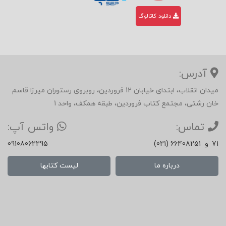
دانلود کاتالوگ
آدرس:
میدان انقلاب، ابتدای خیابان 12 فروردین، روبروی رستوران میرزا قاسم
خان رشتی، مجتمع کتاب فروردین، طبقه همکف، واحد 1
تماس:
واتس آپ:
71
و
(021) 66408251
09108062295
درباره ما
لیست کتابها