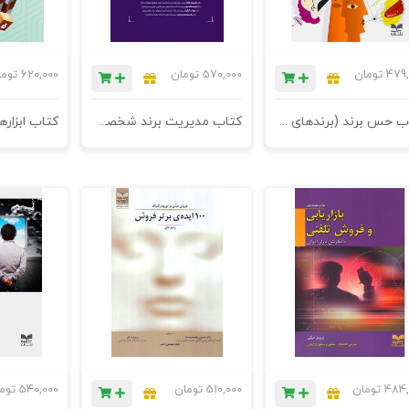
479,
تومان
570,000
تومان
620,000
توم
کتاب حس برند (برندهای قدرتمندی را از طریق حسهای لامسه، بینایی، بویایی، چشایی، و شنوایی بسازید) - چاپ پنجم
کتاب مدیریت برند شخصی بر پایه ی خود مدیریتی - چاپ نهم
کتاب ابزاره
484,
تومان
510,000
تومان
540,000
توم