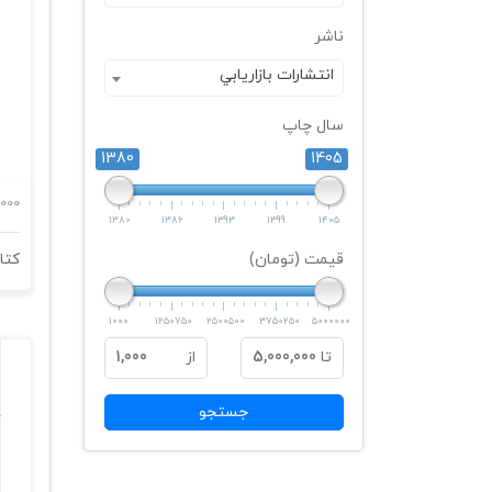
ناشر
انتشارات بازاريابي
سال چاپ
1380
1405
000
1380
1386
1393
1399
1405
قیمت (تومان)
کتا
1000
1250750
2500500
3750250
5000000
تا
5,000,000
از
1,000
جستجو