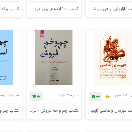
کتاب بازاریابی و فروش تلفنی با نگرش بازار ایران - چاپ هجدهم
کتاب 100 ایده ی برتر فروش - فروش مبتنی بر نورومارکتینگ - چاپ دوازدهم
500,
تومان
360,000
تومان
280,000
توم
کتاب قهرمان و عاصی (ایجاد برندهای شگفت‌آور با قدرت کهن‌الگوها) - چاپ سوم
کتاب چم و خم فروش - فروشنده نیستید، وگرنه مردم خریدارند - چاپ چهاردهم