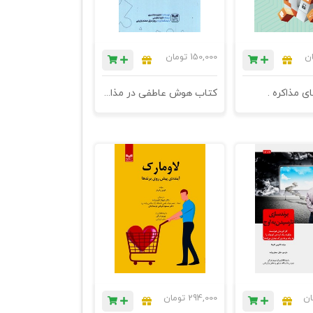
ان
150,000
تومان
ای مذاکره .
کتاب هوش عاطفی در مذاکره - چاپ دوم - راز برای برقراری روابط شگفت‌انگیز، کسب موفقیت شغلی، و کنترل احساسات
ان
294,000
تومان