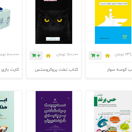
249,
تومان
180,000
تومان
800,000
توم
ب کوسه سوار
کتاب تخت پروکروستس