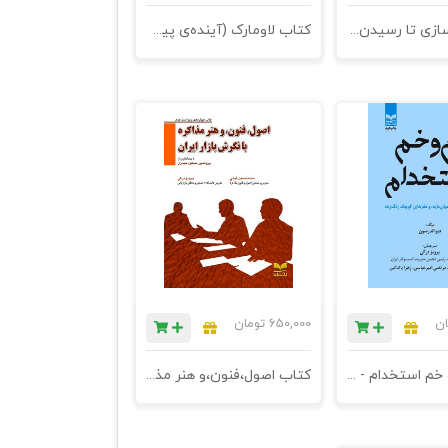
کتاب برندسازی تا رسیدن به اوج (کارآفرینان هوشمند چگونه یک ایده‎‌ی کوچک را به یک برند بزرگ تبدیل می‌کنند؟) - چاپ چهارم
کتاب لاومارک (آینده‌ی پیش روی برندها) - چاپ دوم2
ان
650,000
تومان
کتاب چم و خم استخدام - شناسایی افراد میان مایه، و مغزهای کوچک زنگ‌زده - یازدهم
کتاب اصول،فنون،و هنر مذاکره با نگرش بازار ایران - چاپ بیست یکم