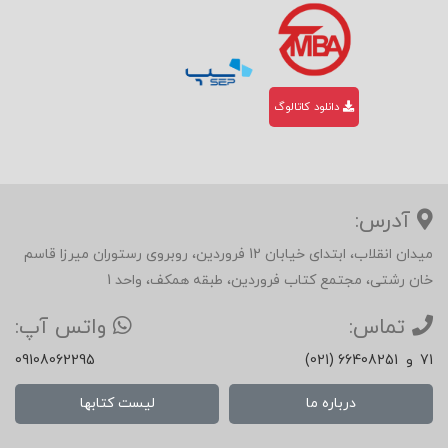
دانلود کاتالوگ
آدرس:
میدان انقلاب، ابتدای خیابان 12 فروردین، روبروی رستوران میرزا قاسم
خان رشتی، مجتمع کتاب فروردین، طبقه همکف، واحد 1
تماس:
واتس آپ:
71
و
(021) 66408251
09108062295
درباره ما
لیست کتابها