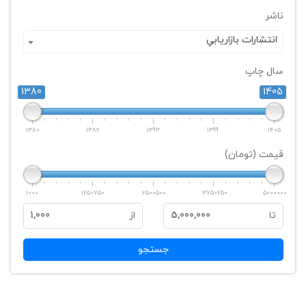
ناشر
انتشارات بازاريابي
سال چاپ
1380
1405
1380
1386
1393
1399
1405
قیمت (تومان)
1000
1250750
2500500
3750250
5000000
تا
5,000,000
از
1,000
جستجو